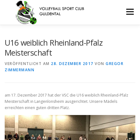
Zum
Inhalt
Menü
springen
VEREIN
TERMINE
TEAMS
JUGEND
U16 weiblich Rheinland-Pfalz
Meisterschaft
BEACHVOLLEYBALL
KONTAKT
ANFAHRT
VERÖFFENTLICHT AM
28. DEZEMBER 2017
VON
GREGOR
ZIMMERMANN
IMPRESSUM/DATENSCHUTZERKLÄRUNG
am 17. Dezember 2017 hat der VSC die U16 weiblich Rheinland-Pfalz
Meisterschaft in Langenlonsheim ausgerichtet. Unsere Mädels
erreichten einen guten dritten Platz.