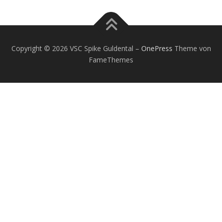
Copyright © 2026 VSC Spike Guldental
–
OnePress
Theme von
FameThemes