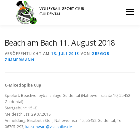
Zum
Inhalt
Menü
springen
VEREIN
TERMINE
TEAMS
JUGEND
Beach am Bach 11. August 2018
VERÖFFENTLICHT AM
13. JULI 2018
VON
GREGOR
ZIMMERMANN
BEACHVOLLEYBALL
KONTAKT
ANFAHRT
IMPRESSUM/DATENSCHUTZERKLÄRUNG
C-Mixed Spike Cup
Spielort: Beachvolleyballanlage Guldental (Naheweinstraße 10, 55452
Guldental)
Startgebühr: 15.-€
Meldeschluss: 29.07.2018
Anmeldung: Elisabeth Stoll, Naheweinstr. 45, 55452 Guldental, Tel.
06707-293,
kassenwart@vsc-spike.de