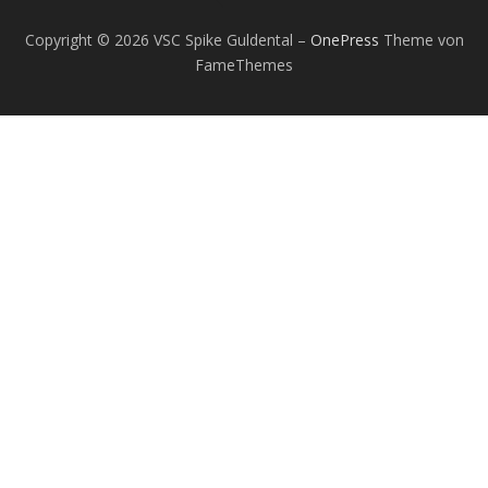
Copyright © 2026 VSC Spike Guldental
–
OnePress
Theme von
FameThemes