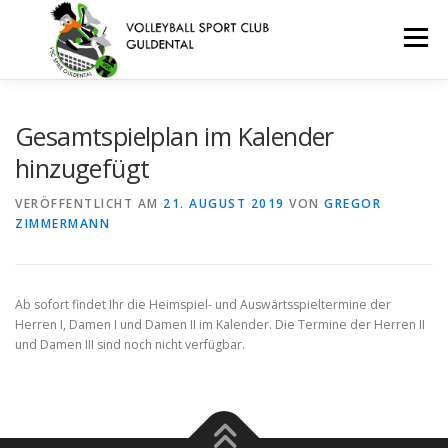
Zum
Inhalt
Menü
springen
VEREIN
TERMINE
TEAMS
JUGEND
Gesamtspielplan im Kalender
hinzugefügt
BEACHVOLLEYBALL
KONTAKT
ANFAHRT
VERÖFFENTLICHT AM
21. AUGUST 2019
VON
GREGOR
ZIMMERMANN
IMPRESSUM/DATENSCHUTZERKLÄRUNG
Ab sofort findet Ihr die Heimspiel- und Auswärtsspieltermine der
Herren I, Damen I und Damen II im Kalender. Die Termine der Herren II
und Damen III sind noch nicht verfügbar.