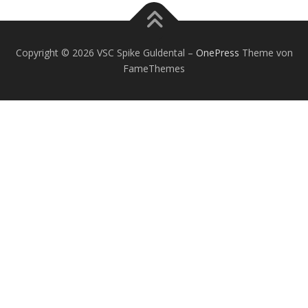
Copyright © 2026 VSC Spike Guldental
–
OnePress
Theme von
FameThemes