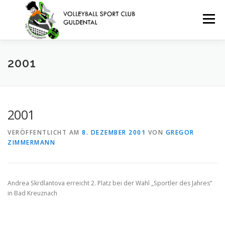
Zum
Inhalt
Menü
springen
VEREIN
TERMINE
TEAMS
JUGEND
2001
BEACHVOLLEYBALL
KONTAKT
ANFAHRT
2001
VERÖFFENTLICHT AM
8. DEZEMBER 2001
VON
GREGOR
IMPRESSUM/DATENSCHUTZERKLÄRUNG
ZIMMERMANN
Andrea Skrdlantova erreicht 2. Platz bei der Wahl „Sportler des Jahres“
in Bad Kreuznach