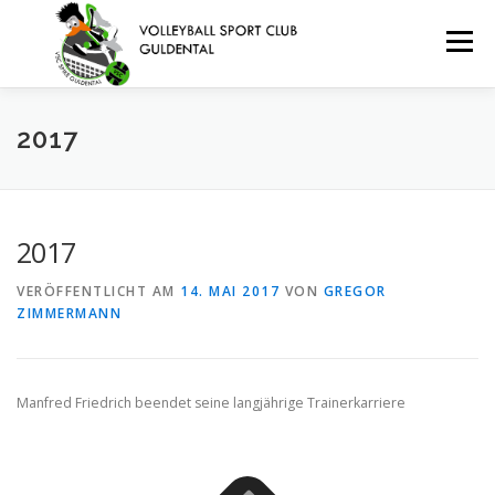
Zum
Inhalt
Menü
springen
VEREIN
TERMINE
TEAMS
JUGEND
2017
BEACHVOLLEYBALL
KONTAKT
ANFAHRT
2017
VERÖFFENTLICHT AM
14. MAI 2017
VON
GREGOR
IMPRESSUM/DATENSCHUTZERKLÄRUNG
ZIMMERMANN
Manfred Friedrich beendet seine langjährige Trainerkarriere